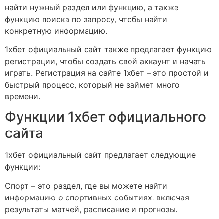
найти нужный раздел или функцию, а также
функцию поиска по запросу, чтобы найти
конкретную информацию.
1хбет официальный сайт также предлагает функцию
регистрации, чтобы создать свой аккаунт и начать
играть. Регистрация на сайте 1хбет – это простой и
быстрый процесс, который не займет много
времени.
Функции 1хбет официального
сайта
1хбет официальный сайт предлагает следующие
функции:
Спорт – это раздел, где вы можете найти
информацию о спортивных событиях, включая
результаты матчей, расписание и прогнозы.