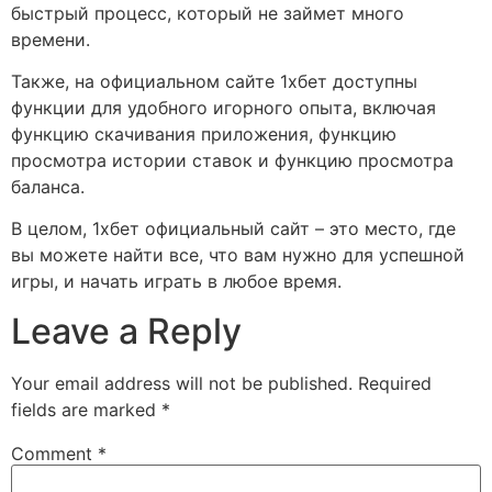
быстрый процесс, который не займет много
времени.
Также, на официальном сайте 1хбет доступны
функции для удобного игорного опыта, включая
функцию скачивания приложения, функцию
просмотра истории ставок и функцию просмотра
баланса.
В целом, 1хбет официальный сайт – это место, где
вы можете найти все, что вам нужно для успешной
игры, и начать играть в любое время.
Leave a Reply
Your email address will not be published.
Required
fields are marked
*
Comment
*