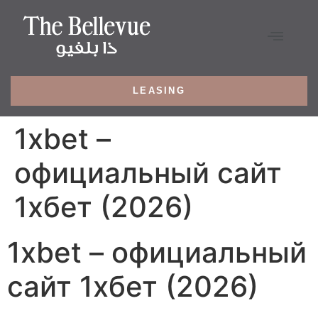
LEASING
1xbet –
официальный сайт
1хбет (2026)
1xbet – официальный
сайт 1хбет (2026)