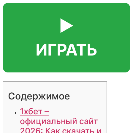
▶️
ИГРАТЬ
Содержимое
1хбет –
официальный сайт
2026: Как скачать и