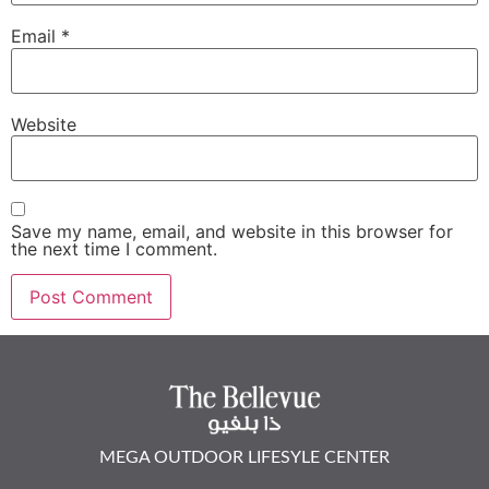
Email
*
Website
Save my name, email, and website in this browser for
the next time I comment.
MEGA OUTDOOR LIFESYLE CENTER