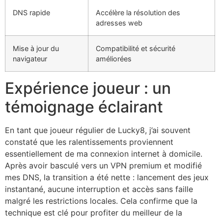
DNS rapide
Accélère la résolution des
adresses web
Mise à jour du
Compatibilité et sécurité
navigateur
améliorées
Expérience joueur : un
témoignage éclairant
En tant que joueur régulier de Lucky8, j’ai souvent
constaté que les ralentissements proviennent
essentiellement de ma connexion internet à domicile.
Après avoir basculé vers un VPN premium et modifié
mes DNS, la transition a été nette : lancement des jeux
instantané, aucune interruption et accès sans faille
malgré les restrictions locales. Cela confirme que la
technique est clé pour profiter du meilleur de la