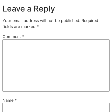
Leave a Reply
Your email address will not be published.
Required
fields are marked
*
Comment
*
Name
*