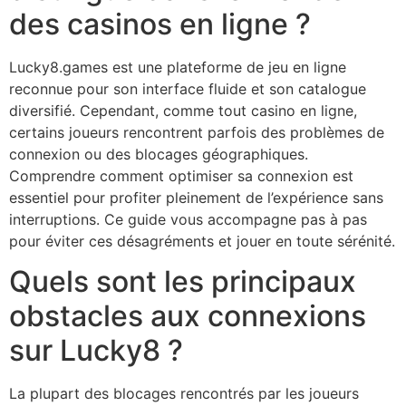
des casinos en ligne ?
Lucky8.games est une plateforme de jeu en ligne
reconnue pour son interface fluide et son catalogue
diversifié. Cependant, comme tout casino en ligne,
certains joueurs rencontrent parfois des problèmes de
connexion ou des blocages géographiques.
Comprendre comment optimiser sa connexion est
essentiel pour profiter pleinement de l’expérience sans
interruptions. Ce guide vous accompagne pas à pas
pour éviter ces désagréments et jouer en toute sérénité.
Quels sont les principaux
obstacles aux connexions
sur Lucky8 ?
La plupart des blocages rencontrés par les joueurs