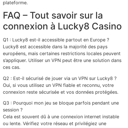
plateforme.
FAQ – Tout savoir sur la
connexion à Lucky8 Casino
Q1 : Lucky8 est-il accessible partout en Europe ?
Lucky8 est accessible dans la majorité des pays
européens, mais certaines restrictions locales peuvent
s’appliquer. Utiliser un VPN peut être une solution dans
ces cas.
Q2 : Est-il sécurisé de jouer via un VPN sur Lucky8 ?
Oui, si vous utilisez un VPN fiable et reconnu, votre
connexion reste sécurisée et vos données protégées.
Q3 : Pourquoi mon jeu se bloque parfois pendant une
session ?
Cela est souvent dû à une connexion internet instable
ou lente. Vérifiez votre réseau et privilégiez une