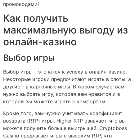
промокодами!
Как получить
максимальную выгоду из
онлайн-казино
Выбор игры
Выбор игры – это ключ к успеху в онлайн-казино.
Некоторые игроки предпочитают играть в слоты, а
другие – в карточные игры. В любом случае, вам
нужно выбрать игру, которая вам нравится и в
которой вы можете играть с комфортом.
Кроме того, вам нужно учитывать коэффициент
возврата (RTP) игры. Higher RTP означает, что вы
можете получить больше выигрышей. Cryptoboss
Casino предлагает игры с высоким RTP, что