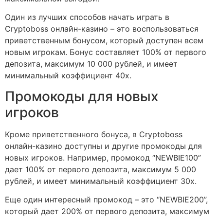
Один из лучших способов начать играть в
Cryptoboss онлайн-казино – это воспользоваться
приветственным бонусом, который доступен всем
новым игрокам. Бонус составляет 100% от первого
депозита, максимум 10 000 рублей, и имеет
минимальный коэффициент 40x.
Промокоды для новых
игроков
Кроме приветственного бонуса, в Cryptoboss
онлайн-казино доступны и другие промокоды для
новых игроков. Например, промокод “NEWBIE100”
дает 100% от первого депозита, максимум 5 000
рублей, и имеет минимальный коэффициент 30x.
Еще один интересный промокод – это “NEWBIE200”,
который дает 200% от первого депозита, максимум