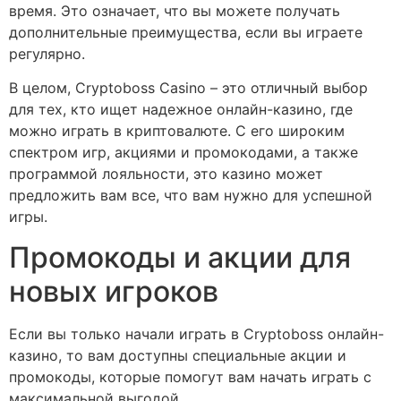
время. Это означает, что вы можете получать
дополнительные преимущества, если вы играете
регулярно.
В целом, Cryptoboss Casino – это отличный выбор
для тех, кто ищет надежное онлайн-казино, где
можно играть в криптовалюте. С его широким
спектром игр, акциями и промокодами, а также
программой лояльности, это казино может
предложить вам все, что вам нужно для успешной
игры.
Промокоды и акции для
новых игроков
Если вы только начали играть в Cryptoboss онлайн-
казино, то вам доступны специальные акции и
промокоды, которые помогут вам начать играть с
максимальной выгодой.