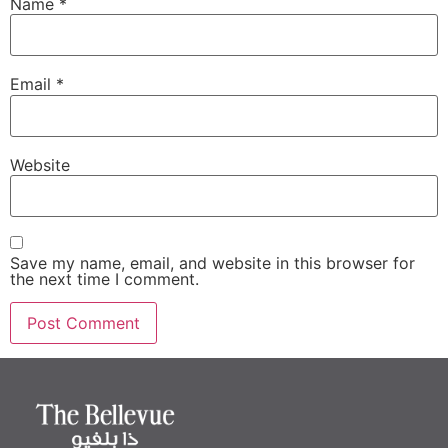
Name
*
Email
*
Website
Save my name, email, and website in this browser for
the next time I comment.