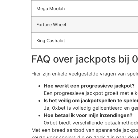
Mega Moolah
Fortune Wheel
King Cashalot
FAQ over jackpots bij 
Hier zijn enkele veelgestelde vragen van spele
Hoe werkt een progressieve jackpot?
Een progressieve jackpot groeit met elk
Is het veilig om jackpotspellen te spele
Ja, 0xbet is volledig gelicentieerd en g
Hoe betaal ik voor mijn inzendingen?
0xbet biedt verschillende betaalmethode
Met een breed aanbod van spannende jackpotsp
keuze voor spelers die op zoek zijn naar de