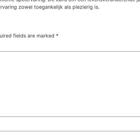
varing zowel toegankelijk als plezierig is.
uired fields are marked
*