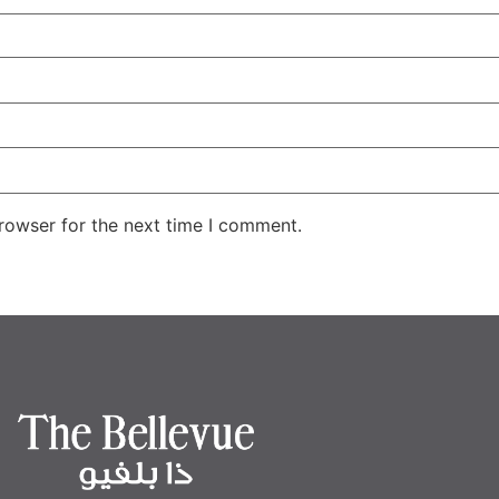
rowser for the next time I comment.