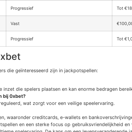
Progressief
Tot €18
Vast
€100,0
Progressief
Tot €1,
0xbet
rs die geïnteresseerd zijn in jackpotspellen:
e inzet die spelers plaatsen en kan enorme bedragen berei
n bij 0xbet?
ereguleerd, wat zorgt voor een veilige speelervaring.
n, waaronder creditcards, e-wallets en bankoverschrijving
ellen en een sterke focus op gebruiksvriendelijkheid en v
 ultieme spelervaring. De kans om een levensveranderende 