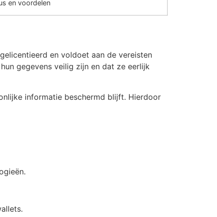
aus en voordelen
 gelicentieerd en voldoet aan de vereisten
un gegevens veilig zijn en dat ze eerlijk
nlijke informatie beschermd blijft. Hierdoor
ogieën.
allets.