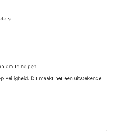
lers.
an om te helpen.
 veiligheid. Dit maakt het een uitstekende