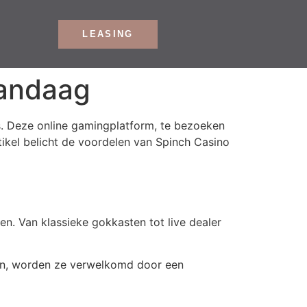
LEASING
vandaag
s. Deze online gamingplatform, te bezoeken
rtikel belicht de voordelen van Spinch Casino
n. Van klassieke gokkasten tot live dealer
den, worden ze verwelkomd door een