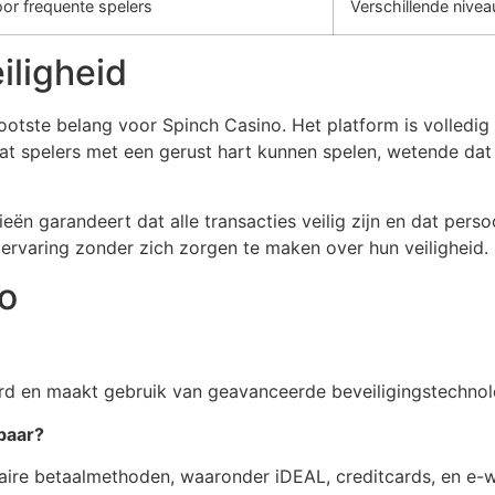
or frequente spelers
Verschillende nive
iligheid
ootste belang voor Spinch Casino. Het platform is volledig
t spelers met een gerust hart kunnen spelen, wetende dat h
n garandeert dat alle transacties veilig zijn en dat persoo
ervaring zonder zich zorgen te maken over hun veiligheid.
o
eerd en maakt gebruik van geavanceerde beveiligingstechnol
baar?
aire betaalmethoden, waaronder iDEAL, creditcards, en e-w