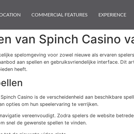
OCATION
COMMERCIAL FEATURES
EXPERIENCE
len van Spinch Casino 
elijke spelomgeving voor zowel nieuwe als ervaren speler
aanbod aan spellen en gebruiksvriendelijke interface. Dit a
ieden heeft.
ellen
pinch Casino is de verscheidenheid aan beschikbare spelle
an opties om hun speelervaring te verrijken.
e navigatie vereenvoudigt. Zodra spelers de website betre
t om snel de gewenste spellen te vinden.