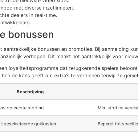
s tot de nieuwste video slots.
anbod met diverse inzetlimieten.
hte dealers in real-time.
ntwikkelaars.
le bonussen
 aantrekkelijke bonussen en promoties. Bij aanmelding kun
zienlijk verhogen. Dit maakt het aantrekkelijk voor nieuw
en loyaliteitsprogramma dat terugkerende spelers beloont.
hen de kans geeft om extra’s te verdienen terwijl ze geniet
Beschrijving
us op eerste storting
Min. storting vere
bij geselecteerde gokkasten
Beperkt tot specifi