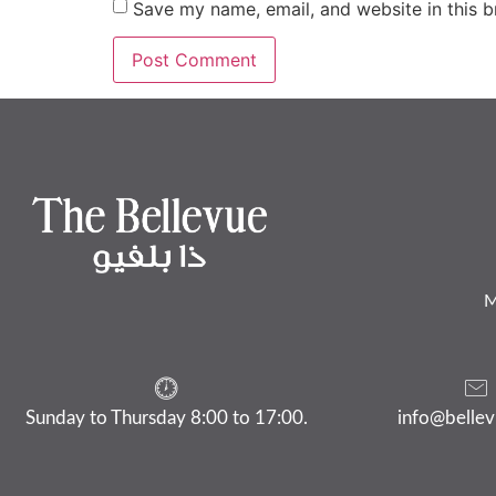
Save my name, email, and website in this b
M
Sunday to Thursday 8:00 to 17:00.
info@belle