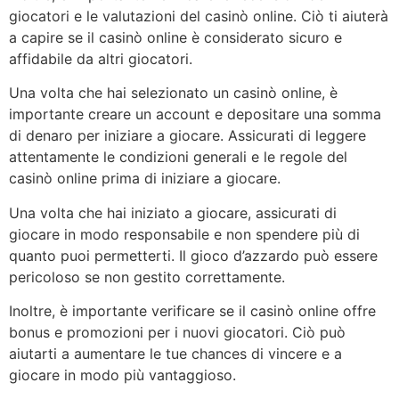
giocatori e le valutazioni del casinò online. Ciò ti aiuterà
a capire se il casinò online è considerato sicuro e
affidabile da altri giocatori.
Una volta che hai selezionato un casinò online, è
importante creare un account e depositare una somma
di denaro per iniziare a giocare. Assicurati di leggere
attentamente le condizioni generali e le regole del
casinò online prima di iniziare a giocare.
Una volta che hai iniziato a giocare, assicurati di
giocare in modo responsabile e non spendere più di
quanto puoi permetterti. Il gioco d’azzardo può essere
pericoloso se non gestito correttamente.
Inoltre, è importante verificare se il casinò online offre
bonus e promozioni per i nuovi giocatori. Ciò può
aiutarti a aumentare le tue chances di vincere e a
giocare in modo più vantaggioso.