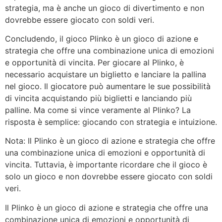
strategia, ma è anche un gioco di divertimento e non
dovrebbe essere giocato con soldi veri.
Concludendo, il gioco Plinko è un gioco di azione e
strategia che offre una combinazione unica di emozioni
e opportunità di vincita. Per giocare al Plinko, è
necessario acquistare un biglietto e lanciare la pallina
nel gioco. Il giocatore può aumentare le sue possibilità
di vincita acquistando più biglietti e lanciando più
palline. Ma come si vince veramente al Plinko? La
risposta è semplice: giocando con strategia e intuizione.
Nota: Il Plinko è un gioco di azione e strategia che offre
una combinazione unica di emozioni e opportunità di
vincita. Tuttavia, è importante ricordare che il gioco è
solo un gioco e non dovrebbe essere giocato con soldi
veri.
Il Plinko è un gioco di azione e strategia che offre una
combinazione unica di emozioni e opportunità di