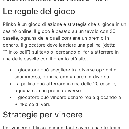
Le regole del gioco
Plinko è un gioco di azione e strategia che si gioca in un
casinò online. Il gioco è basato su un tavolo con 20
caselle, ognuna delle quali contiene un premio in
denaro. Il giocatore deve lanciare una pallina (detta
“Plinko ball”) sul tavolo, cercando di farla atterrare in
una delle caselle con il premio più alto.
Il giocatore può scegliere tra diverse opzioni di
scommessa, ognuna con un premio diverso.
La pallina può atterrare in una delle 20 caselle,
ognuna con un premio diverso.
Il giocatore può vincere denaro reale giocando a
Plinko soldi veri.
Strategie per vincere
Per vincere a Plinko, è importante avere una strategia