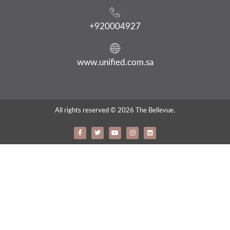
+920004927
www.unified.com.sa
All rights reserved © 2026 The Bellevue.