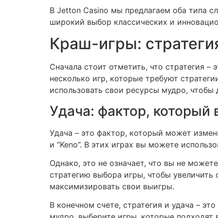
В Jetton Casino мы предлагаем оба типа с
широкий выбор классических и инновацион
Краш-игры: стратегия
Сначала стоит отметить, что стратегия – 
несколько игр, которые требуют стратегии,
использовать свои ресурсы мудро, чтобы 
Удача: фактор, который 
Удача – это фактор, который может изменит
и “Keno”. В этих играх вы можете использо
Однако, это не означает, что вы не может
стратегию выбора игры, чтобы увеличить 
максимизировать свои выигры.
В конечном счете, стратегия и удача – эт
мудро, выберите игры, которые подходят в