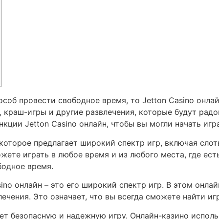
соб провести свободное время, то Jetton Casino онлай
 краш-игры и другие развлечения, которые будут радов
ции Jetton Casino онлайн, чтобы вы могли начать игр
, которое предлагает широкий спектр игр, включая сло
жете играть в любое время и из любого места, где ест
бодное время.
no онлайн – это его широкий спектр игр. В этом онлай
ечения. Это означает, что вы всегда сможете найти иг
гает безопасную и надежную игру. Онлайн-казино испол