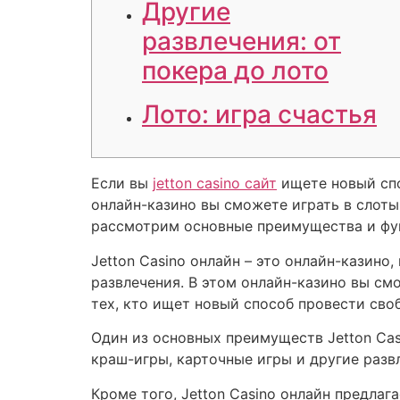
Другие
развлечения: от
покера до лото
Лото: игра счастья
Если вы
jetton casino сайт
ищете новый спо
онлайн-казино вы сможете играть в слоты,
рассмотрим основные преимущества и функ
Jetton Casino онлайн – это онлайн-казино
развлечения. В этом онлайн-казино вы смо
тех, кто ищет новый способ провести сво
Один из основных преимуществ Jetton Casi
краш-игры, карточные игры и другие развл
Кроме того, Jetton Casino онлайн предла