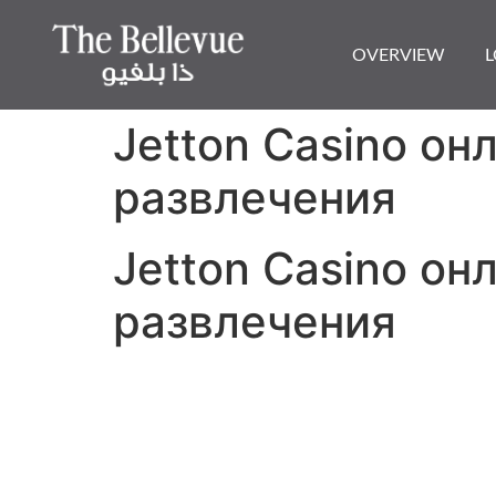
OVERVIEW
L
Jetton Casino он
развлечения
Jetton Casino он
развлечения