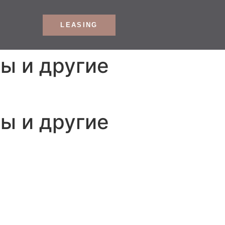
LEASING
ры и другие
ры и другие