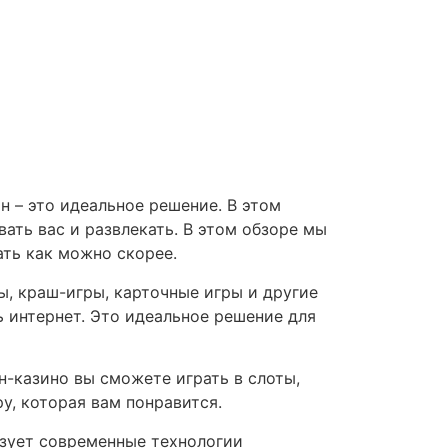
н – это идеальное решение. В этом
ать вас и развлекать. В этом обзоре мы
ать как можно скорее.
ты, краш-игры, карточные игры и другие
ь интернет. Это идеальное решение для
н-казино вы сможете играть в слоты,
ру, которая вам понравится.
ьзует современные технологии