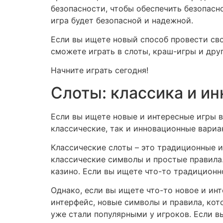
безопасности, чтобы обеспечить безопасно
игра будет безопасной и надежной.
Если вы ищете новый способ провести своб
сможете играть в слоты, краш-игры и друг
Начните играть сегодня!
Слоты: классика и и
Если вы ищете новые и интересные игры в 
классические, так и инновационные вариа
Классические слоты – это традиционные и
классические символы и простые правила. 
казино. Если вы ищете что-то традиционно
Однако, если вы ищете что-то новое и ин
интерфейс, новые символы и правила, кото
уже стали популярными у игроков. Если вы