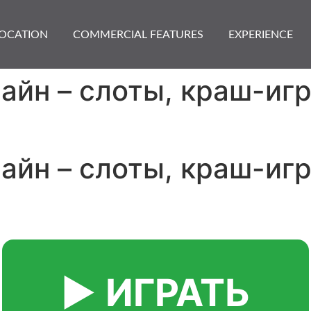
OCATION
COMMERCIAL FEATURES
EXPERIENCE
лайн – слоты, краш-иг
лайн – слоты, краш-иг
▶️ ИГРАТЬ