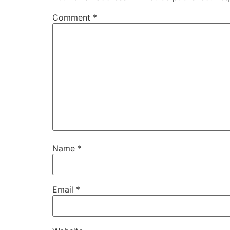
Comment
*
Name
*
Email
*