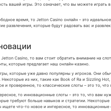
сть вашей игры. Это означает, что вы можете играть в
одное время, то Jetton Casino онлайн – это идеально
ие развлечения, которые будут радовать вас и развлека
нновации
Jetton Casino, то вам стоит обратить внимание на сло
нты, которые предлагает наш онлайн-казино.
гры, которые уже давно популярны у игроков. Они обы
Некоторые из них, такие как Book of Ra и Sizzling Hot
е и проверенное, то классические слоты – это то, что
тересное, то инновационные слоты – это то, что вам н
рые требуют больше навыков и стратегии. Некоторые из 
 ищете что-то новое и интересное, то инновационные с