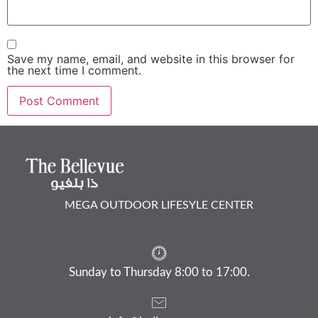
Save my name, email, and website in this browser for
the next time I comment.
MEGA OUTDOOR LIFESYLE CENTER
Sunday to Thursday 8:00 to 17:00.