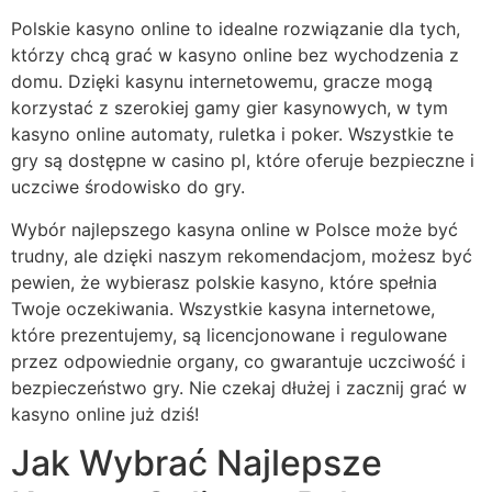
Polskie kasyno online to idealne rozwiązanie dla tych,
którzy chcą grać w kasyno online bez wychodzenia z
domu. Dzięki kasynu internetowemu, gracze mogą
korzystać z szerokiej gamy gier kasynowych, w tym
kasyno online automaty, ruletka i poker. Wszystkie te
gry są dostępne w casino pl, które oferuje bezpieczne i
uczciwe środowisko do gry.
Wybór najlepszego kasyna online w Polsce może być
trudny, ale dzięki naszym rekomendacjom, możesz być
pewien, że wybierasz polskie kasyno, które spełnia
Twoje oczekiwania. Wszystkie kasyna internetowe,
które prezentujemy, są licencjonowane i regulowane
przez odpowiednie organy, co gwarantuje uczciwość i
bezpieczeństwo gry. Nie czekaj dłużej i zacznij grać w
kasyno online już dziś!
Jak Wybrać Najlepsze