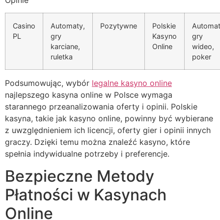
Opinie
Casino
Automaty,
Pozytywne
Polskie
Automat
PL
gry
Kasyno
gry
karciane,
Online
wideo,
ruletka
poker
Podsumowując, wybór
legalne kasyno online
najlepszego kasyna online w Polsce wymaga
starannego przeanalizowania oferty i opinii. Polskie
kasyna, takie jak kasyno online, powinny być wybierane
z uwzględnieniem ich licencji, oferty gier i opinii innych
graczy. Dzięki temu można znaleźć kasyno, które
spełnia indywidualne potrzeby i preferencje.
Bezpieczne Metody
Płatności w Kasynach
Online