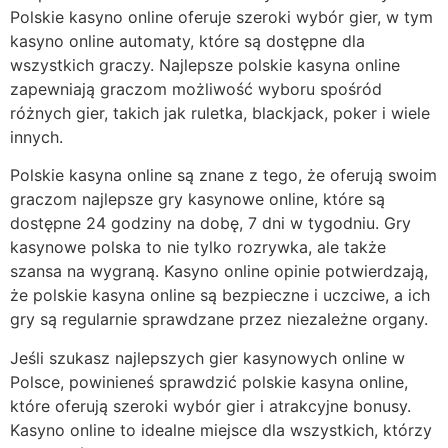
Polskie kasyno online oferuje szeroki wybór gier, w tym
kasyno online automaty, które są dostępne dla
wszystkich graczy. Najlepsze polskie kasyna online
zapewniają graczom możliwość wyboru spośród
różnych gier, takich jak ruletka, blackjack, poker i wiele
innych.
Polskie kasyna online są znane z tego, że oferują swoim
graczom najlepsze gry kasynowe online, które są
dostępne 24 godziny na dobę, 7 dni w tygodniu. Gry
kasynowe polska to nie tylko rozrywka, ale także
szansa na wygraną. Kasyno online opinie potwierdzają,
że polskie kasyna online są bezpieczne i uczciwe, a ich
gry są regularnie sprawdzane przez niezależne organy.
Jeśli szukasz najlepszych gier kasynowych online w
Polsce, powinieneś sprawdzić polskie kasyna online,
które oferują szeroki wybór gier i atrakcyjne bonusy.
Kasyno online to idealne miejsce dla wszystkich, którzy