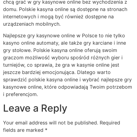
chcą grać w gry kasynowe online bez wychodzenia z
domu. Polskie kasyna online są dostępne na stronach
internetowych i mogą być również dostępne na
urządzeniach mobilnych.
Najlepsze gry kasynowe online w Polsce to nie tylko
kasyno online automaty, ale także gry karciane i inne
gry stołowe. Polskie kasyna online oferują swoim
graczom możliwość wyboru spośród różnych gier i
turniejów, co sprawia, że gra w kasynie online jest
jeszcze bardziej emocjonująca. Dlatego warto
sprawdzić polskie kasyna online i wybrać najlepsze gry
kasynowe online, które odpowiadają Twoim potrzebom
i preferencjom.
Leave a Reply
Your email address will not be published.
Required
fields are marked
*