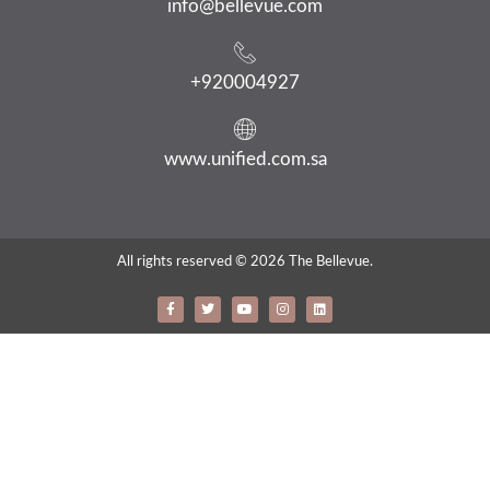
info@bellevue.com
+920004927
www.unified.com.sa
All rights reserved © 2026 The Bellevue.