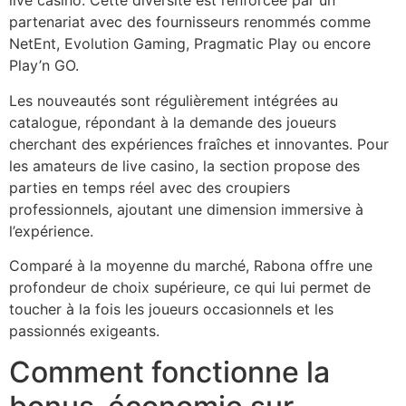
live casino. Cette diversité est renforcée par un
partenariat avec des fournisseurs renommés comme
NetEnt, Evolution Gaming, Pragmatic Play ou encore
Play’n GO.
Les nouveautés sont régulièrement intégrées au
catalogue, répondant à la demande des joueurs
cherchant des expériences fraîches et innovantes. Pour
les amateurs de live casino, la section propose des
parties en temps réel avec des croupiers
professionnels, ajoutant une dimension immersive à
l’expérience.
Comparé à la moyenne du marché, Rabona offre une
profondeur de choix supérieure, ce qui lui permet de
toucher à la fois les joueurs occasionnels et les
passionnés exigeants.
Comment fonctionne la