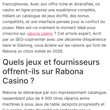
francophones. Avec son offre riche et diversifiée, ce
casino en ligne propose une expérience complète,
mêlant un catalogue de jeux étoffé, des bonus
compétitifs, et une interface pensée pour le confort du
joueur. Mais est-ce vraiment le moment idéal pour
s’inscrire sur
rabona casino
? Cet article expert, écrit
par un SEO-copirwriter avec une décennie d’expérience
dans le iGaming, vous éclaire sur les raisons qui font de
Rabona un choix solide en 2026.
Quels jeux et fournisseurs
offrent-ils sur Rabona
Casino ?
Rabona se démarque par son impressionnant catalogue,
rassemblant plus de 4 000 titres répartis entre
machines à sous, jeux de table, jackpots progressifs et