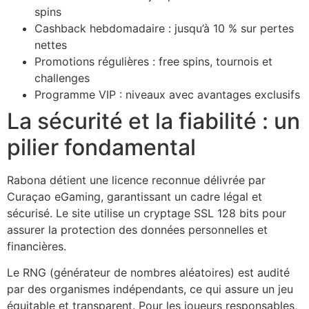
spins
Cashback hebdomadaire : jusqu’à 10 % sur pertes
nettes
Promotions régulières : free spins, tournois et
challenges
Programme VIP : niveaux avec avantages exclusifs
La sécurité et la fiabilité : un
pilier fondamental
Rabona détient une licence reconnue délivrée par
Curaçao eGaming, garantissant un cadre légal et
sécurisé. Le site utilise un cryptage SSL 128 bits pour
assurer la protection des données personnelles et
financières.
Le RNG (générateur de nombres aléatoires) est audité
par des organismes indépendants, ce qui assure un jeu
équitable et transparent. Pour les joueurs responsables,